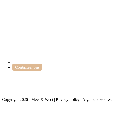
Contacteer ons
Meet & Weet
Belseledorp 17
9111 Belsele
03 568 05 84 | 0484 06 83 64
info@themillhouse.be
BTW: BE 0543.857.620
IBAN: BE 18 0017 1616 9365
Home
Contacteer ons
Volg ons op sociale media
Copyright 2026 - Meet & Weet | Privacy Policy | Algemene voorwaar
Contacteer ons