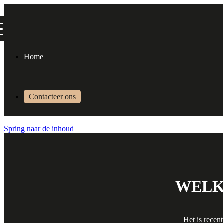
Home
Contacteer ons
Spring naar de inhoud
WELK
Het is recen